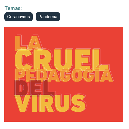
Temas:
Coranavirus
Pandemia