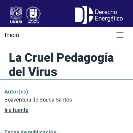
Jump
to
navigation
Inicio
La Cruel Pedagogía
del Virus
Autor(es):
Boaventura de Sousa Santos
Ir a fuente
Fecha de publicación: