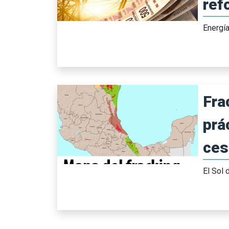
ref
Energí
Fra
prá
ces
El Sol