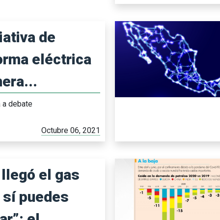
iativa de
orma eléctrica
era...
a a debate
Octubre 06, 2021
 llegó el gas
 sí puedes
r”: el...