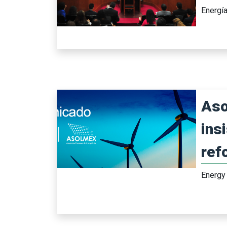
Energí
Aso
ins
ref
Energy