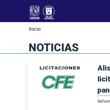
Jump
to
navigation
Inicio
NOTICIAS
Ali
lic
pan
Refor