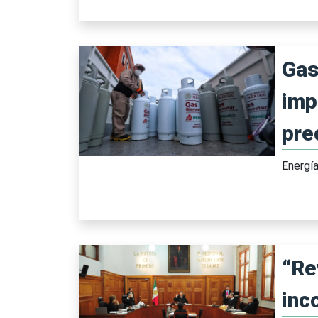
Gas
imp
pre
Energí
“Re
inc