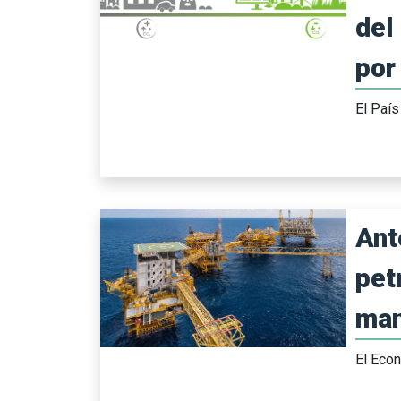
del
por 
El País
Ant
pet
man
El Eco