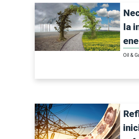
Nec
la 
ene
Oíl & 
Ref
inic