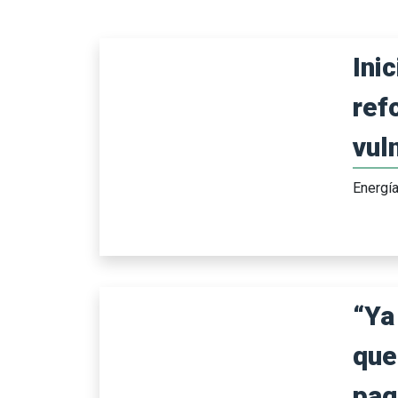
Inic
ref
vuln
Energí
“Ya
que
paga