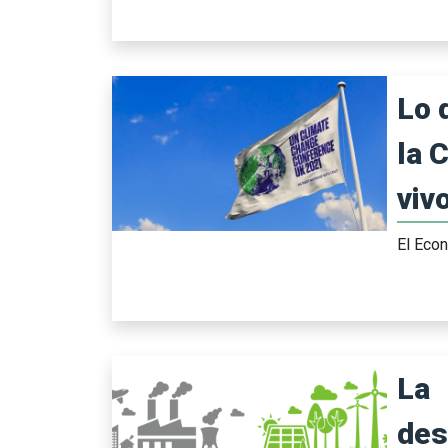
Lo 
la 
vivo
El Eco
La
des