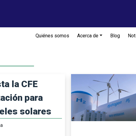
Quiénes somos
Acerca de
Blog
Not
sta la CFE
itación para
eles solares
ma